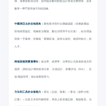
律」落實規範與治理，從問題診斷到制度設計形成完整閉環，是多
數單一學門系所做不到的訓練。
中國與亞太的在地視角：
聚焦兩岸與印太關鍵議題（供應鏈重組、
區域經貿協定、地緣政治風險、數位治理與平台法規），結合理論
與第一手案例，培養能「看懂區域、說得出規則、做得到執行」的
人才。
跨域師資與實務導向：
政治學、經濟學、法學與公共政策師資共同
授課，課程設計橫跨政策分析、法規設計、影響評估（RIA）、合
規/風險管理，強化就業競爭力。
方法到工具的全套能力：
質化（訪談、個案）＋量化（資料分析、
計量）＋法規文本與判解研析，再加上政策備忘錄、風險報告、法