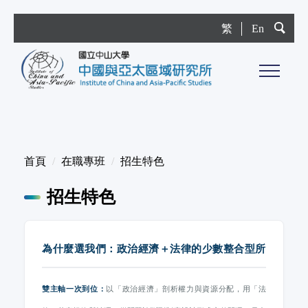
跳
繁
En
到
主
要
內
容
區
首頁
在職專班
招生特色
招生特色
為什麼選我們：政治經濟＋法律的少數整合型所
雙主軸一次到位：
以「政治經濟」剖析權力與資源分配，用「法