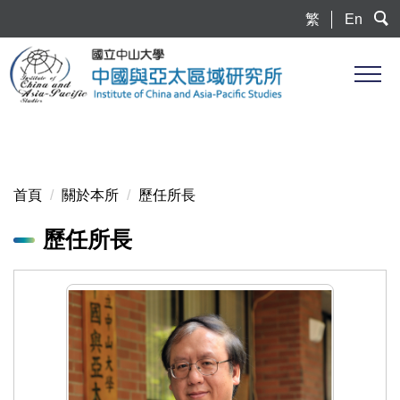
跳
繁
En
到
主
要
內
容
區
首頁
關於本所
歷任所長
歷任所長