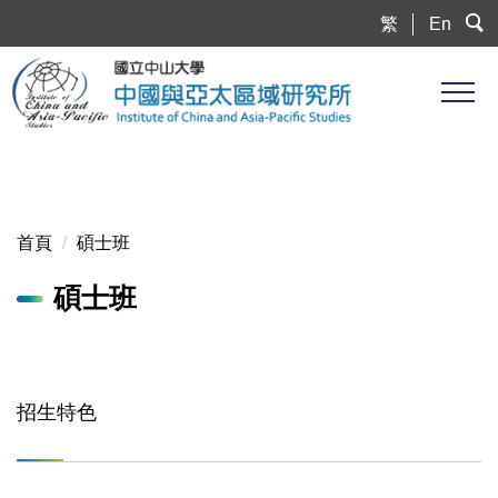
跳
繁
En
到
主
要
內
容
區
首頁
碩士班
碩士班
招生特色